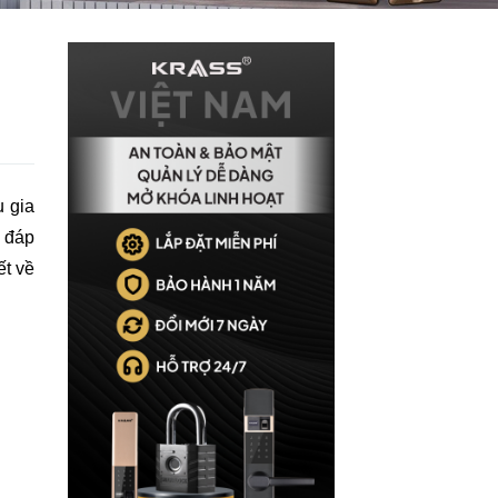
 gia
, đáp
ết về