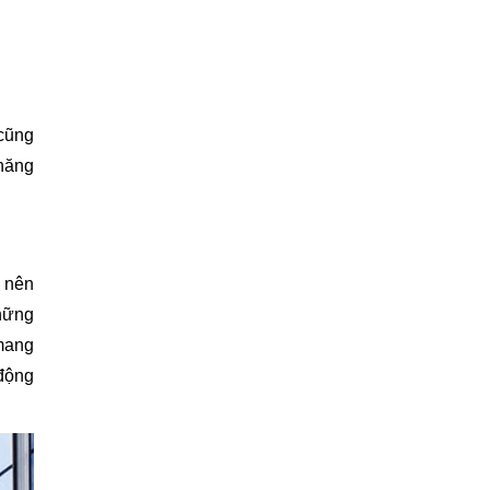
NĂNG KRASS E300P
H66
 cũng
 năng
 nên
những
 mang
 động