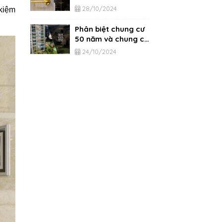
từ A-Z
28/10/2024
 kiệm
Phân biệt chung cư
50 năm và chung cư
vĩnh viễn
24/10/2024