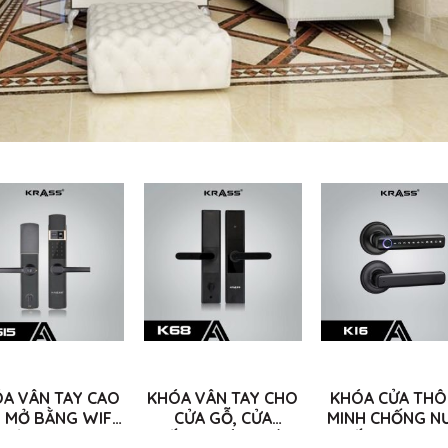
A VÂN TAY CAO
KHÓA VÂN TAY CHO
KHÓA CỬA TH
 MỞ BẰNG WIFI,
CỬA GỖ, CỬA
MINH CHỐNG N
 TỪ KRASS K615
CHỐNG CHÁY 5 TÍNH
CHỐNG BỤI KR