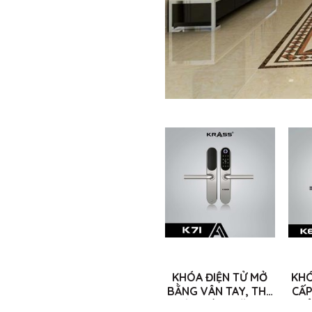
KHÓA ĐIỆN TỬ MỞ
KHÓ
BẰNG VÂN TAY, THẺ
CẤP
TỪ 5 TÍNH NĂNG
THẺ