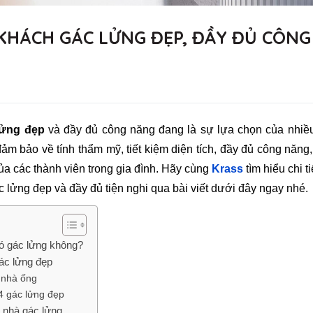
KHÁCH GÁC LỬNG ĐẸP, ĐẦY ĐỦ CÔNG
lửng đẹp
và đầy đủ công năng đang là sự lựa chọn của nhiều
ảm bảo về tính thẩm mỹ, tiết kiệm diện tích, đầy đủ công năng
a các thành viên trong gia đình. Hãy cùng
Krass
tìm hiểu chi ti
lửng đẹp và đầy đủ tiện nghi qua bài viết dưới đây ngay nhé.
có gác lửng không?
ác lửng đẹp
 nhà ống
4 gác lửng đẹp
h nhà gác lửng