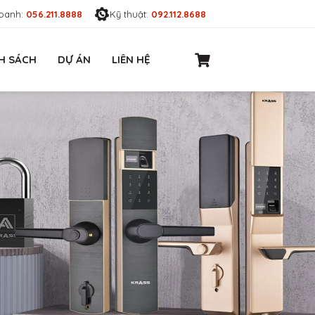
oanh:
056.211.8888
Kỹ thuật:
092.112.8688
H SÁCH
DỰ ÁN
LIÊN HỆ