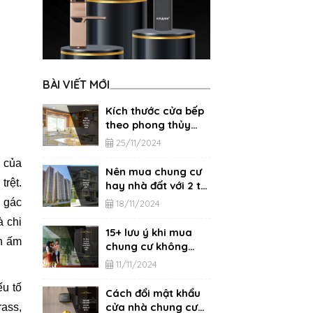
BÀI VIẾT MỚI
Kích thước cửa bếp
theo phong thủy
chính xác nhất
25/11/2024
m của
Nên mua chung cư
trệt.
hay nhà đất với 2 tỷ,
3 tỷ, 4 tỷ?
 gác
18/11/2024
à chi
15+ lưu ý khi mua
an ấm
chung cư không
phải ai cũng biết
11/11/2024
ếu tố
Cách đổi mật khẩu
cửa nhà chung cư
rass,