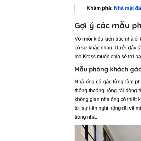
KRASS K71
Khám phá:
Nhà mặt đấ
Gợi ý các mẫu p
Với mỗi kiểu kiến trúc nhà ở 
có sự khác nhau. Dưới đây là
mà Krass muốn chia sẻ tới bạ
Mẫu phòng khách gác
Nhà ống có gác lửng làm ph
thông thoáng, rộng rãi đồng 
không gian nhà ống có thiết k
tới sự tiện nghi, rộng rãi về 
trong nhà.