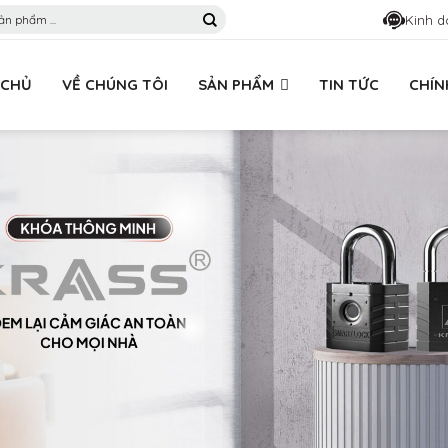
Kinh d
 CHỦ
VỀ CHÚNG TÔI
SẢN PHẨM
TIN TỨC
CHÍN