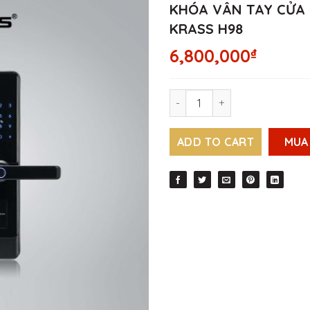
KHÓA VÂN TAY CỬA 
KRASS H98
6,800,000
₫
Khóa vân tay cửa gỗ 5 tính
ADD TO CART
MUA