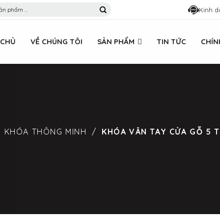
Kinh d
 CHỦ
VỀ CHÚNG TÔI
SẢN PHẨM
TIN TỨC
CHÍN
/
KHÓA THÔNG MINH
/
KHÓA VÂN TAY CỬA GỖ 5 