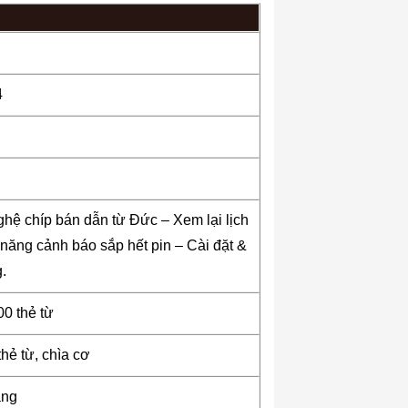
4
ệ chíp bán dẫn từ Đức – Xem lại lịch
 năng cảnh báo sắp hết pin – Cài đặt &
.
00 thẻ từ
thẻ từ, chìa cơ
áng