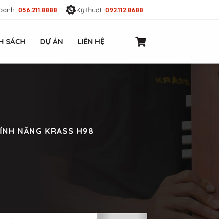
oanh:
056.211.8888
Kỹ thuật:
092.112.8688
H SÁCH
DỰ ÁN
LIÊN HỆ
TÍNH NĂNG KRASS H98