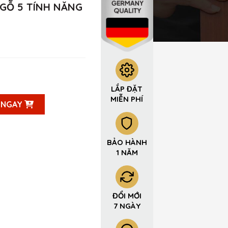
GỖ 5 TÍNH NĂNG
 năng Krass H98 quantity
LẮP ĐẶT
MIỄN PHÍ
 NGAY
BẢO HÀNH
1 NĂM
ĐỔI MỚI
7 NGÀY