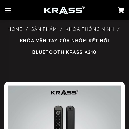
Chuyển
đến
nội
dung
HOME
/
SẢN PHẨM
/
KHÓA THÔNG MINH
/
KHÓA VÂN TAY CỬA NHÔM KẾT NỐI
BLUETOOTH KRASS A210