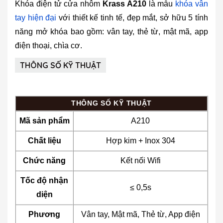
Khóa điện tử cửa nhôm
Krass A210
là mẫu
khóa vân
tay hiện đại
với thiết kế tinh tế, đẹp mắt, sở hữu 5 tính
năng mở khóa bao gồm: vân tay, thẻ từ, mật mã, app
điện thoại, chìa cơ.
THÔNG SỐ KỸ THUẬT
THÔNG SỐ KỸ THUẬT
Mã sản phẩm
A210
Chất liệu
Hợp kim + Inox 304
Chức năng
Kết nối Wifi
Tốc độ nhận
≤ 0,5s
diện
Phương
Vân tay, Mật mã, Thẻ từ, App điện