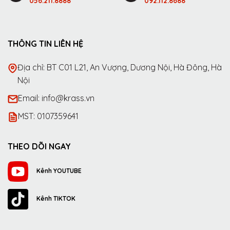
056.211.8888
092.112.8688
THÔNG TIN LIÊN HỆ
Địa chỉ: BT C01 L21, An Vượng, Dương Nội, Hà Đông, Hà
Nội
Email: info@krass.vn
MST: 0107359641
THEO DÕI NGAY
Kênh YOUTUBE
Kênh TIKTOK