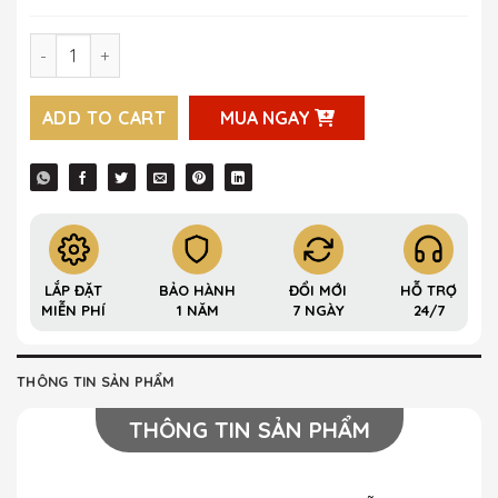
Khóa vân tay cửa nhôm kết nối Bluetooth Krass A210 quan
ADD TO CART
MUA NGAY
LẮP ĐẶT
BẢO HÀNH
ĐỔI MỚI
HỖ TRỢ
MIỄN PHÍ
1 NĂM
7 NGÀY
24/7
THÔNG TIN SẢN PHẨM
THÔNG TIN SẢN PHẨM