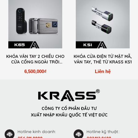
KHÓA VÂN TAY 2 CHIỀU CHO
KHÓA CỬA ĐIỆN TỬ MẬT MÃ,
CỬA CỔNG NGOÀI TRỜI
VÂN TAY, THẺ TỪ KRASS KS1
KRASS K65
6,500,000
₫
Liên hệ
CÔNG TY CỔ PHẦN ĐẦU TƯ
XUẤT NHẬP KHẨU QUỐC TẾ VIỆT ĐỨC
Hotline kinh doanh:
Hotline kỹ thuật::