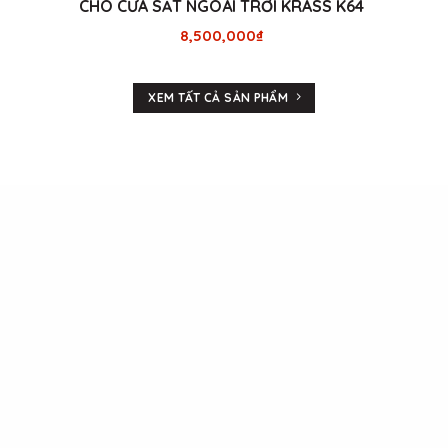
CHO CỬA SẮT NGOÀI TRỜI KRASS K64
8,500,000
₫
XEM TẤT CẢ SẢN PHẨM