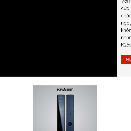
Với 
cửa 
chắn
ngay
khôn
nhữn
K250
MU