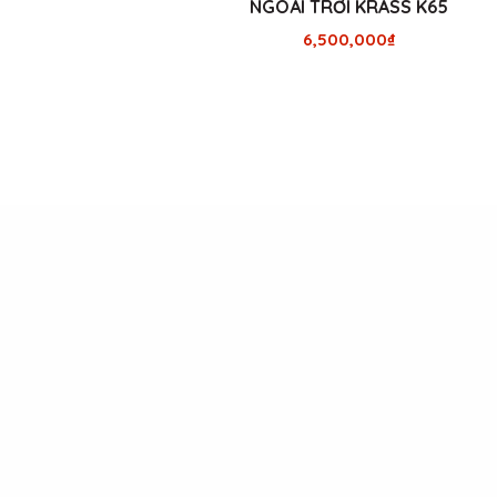
NGOÀI TRỜI KRASS K65
6,500,000
₫