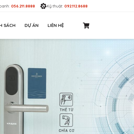
oanh:
056.211.8888
Kỹ thuật:
092.112.8688
H SÁCH
DỰ ÁN
LIÊN HỆ