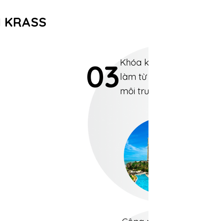
H KRASS
Khóa khách sạn Krass 
03
làm từ Inox 304 phù hợp
môi trường ven biển.