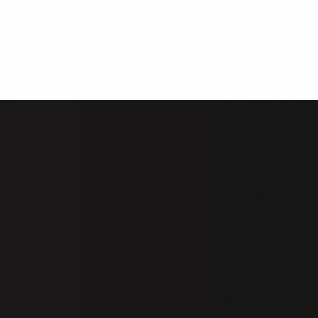
HÔNG MINH
KHÓA VÂN TAY
Krass Việt Nam là đơn vị chuyên sản xuất, phân 
tử được sản xuất theo tiêu chuẩn và công nghệ Đ
thành đơn vị cung cấp khóa thông minh, khóa kh
luôn đem đến những sản phẩm với giá trị cốt lõi:
đảm bảo sự bền bỉ và an toàn của sản phẩm theo 