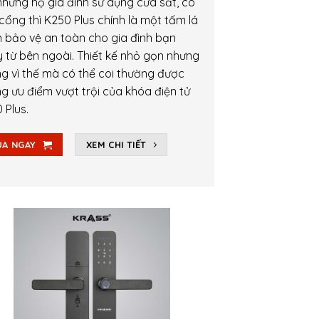
những hộ gia đình sử dụng cửa sắt, có
cổng thì K250 Plus chính là một tấm lá
 bảo vệ an toàn cho gia đình bạn
 từ bên ngoài. Thiết kế nhỏ gọn nhưng
g vì thế mà có thể coi thường được
g ưu điểm vượt trội của khóa điện tử
 Plus.
A NGAY
XEM CHI TIẾT