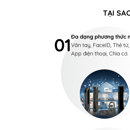
TẠI SA
Đa dạng phương thức 
01
Vân tay, FaceID, Thẻ từ,
App điện thoại, Chìa cơ.