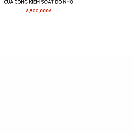
CỬA CỔNG KIỂM SOÁT ĐỐ NHỎ
8,500,000
₫