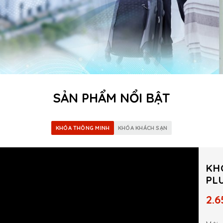
SẢN PHẨM NỔI BẬT
KHÓA THÔNG MINH
KHÓA KHÁCH SẠN
KH
PL
2.