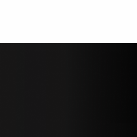
KHÓA NHẬN DIỆN
KHUÔN MẶT
phối độc quyền các giải pháp khóa điện
ức. Với tầm nhìn hoạt động là trở
ách sạn hàng đầu Việt Nam, chúng tôi
 Luôn cập nhật công nghệ mới nhất,
thời gian.