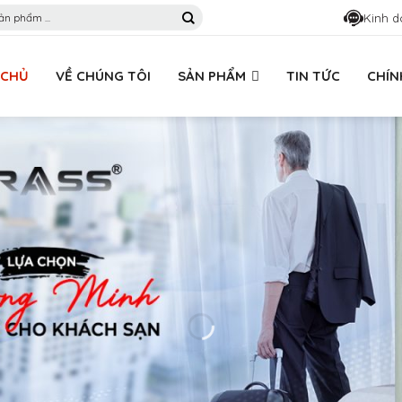
Kinh d
 CHỦ
VỀ CHÚNG TÔI
SẢN PHẨM
TIN TỨC
CHÍN