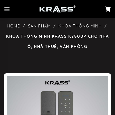
Chuyển
đến
nội
dung
HOME
/
SẢN PHẨM
/
KHÓA THÔNG MINH
/
KHÓA THÔNG MINH KRASS K2800P CHO NHÀ
Ở, NHÀ THUÊ, VĂN PHÒNG