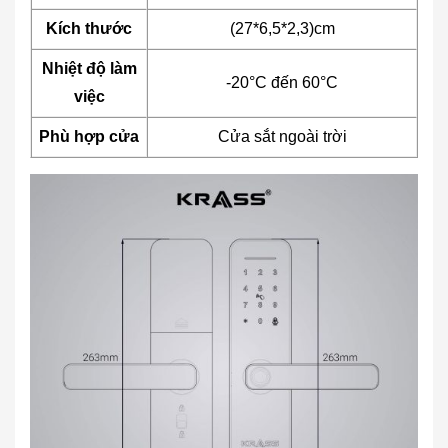
Kích thước
(27*6,5*2,3)cm
Nhiệt độ làm
-20°C đến 60°C
việc
Phù hợp cửa
Cửa sắt ngoài trời