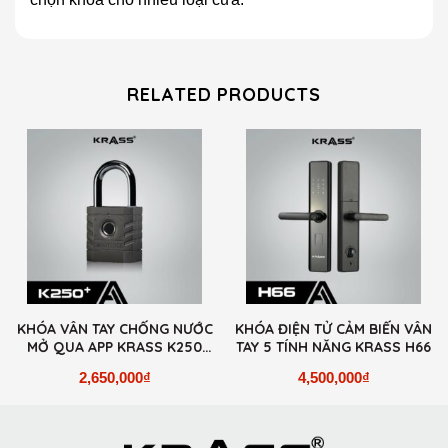
RELATED PRODUCTS
KHÓA VÂN TAY CHỐNG NƯỚC
KHÓA ĐIỆN TỬ CẢM BIẾN VÂN
MỞ QUA APP KRASS K250
TAY 5 TÍNH NĂNG KRASS H66
PLUS
2,650,000
₫
4,500,000
₫