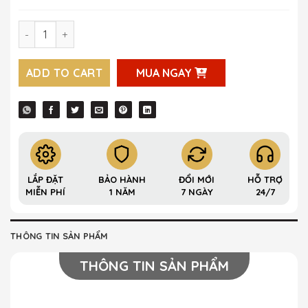
Khóa thông minh Krass K2800P cho nhà ở, nhà thuê, văn 
ADD TO CART
MUA NGAY
LẮP ĐẶT
BẢO HÀNH
ĐỔI MỚI
HỖ TRỢ
MIỄN PHÍ
1 NĂM
7 NGÀY
24/7
THÔNG TIN SẢN PHẨM
THÔNG TIN SẢN PHẨM