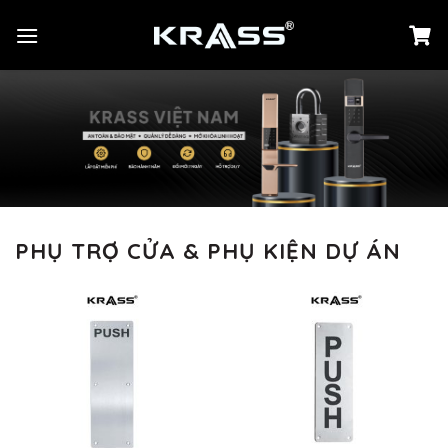
Chuyển
đến
nội
dung
PHỤ TRỢ CỬA & PHỤ KIỆN DỰ ÁN