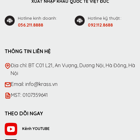
XUẤT NHẬP KHẨU QUỐC TẾ VIỆT ĐỨC
Hotline kinh doanh:
Hotline kỹ thuật::
056.211.8888
092.112.8688
THÔNG TIN LIÊN HỆ
Địa chỉ: BT C01 L21, An Vượng, Dương Nội, Hà Đông, Hà
Nội
Email: info@krass.vn
MST: 0107359641
THEO DÕI NGAY
Kênh YOUTUBE