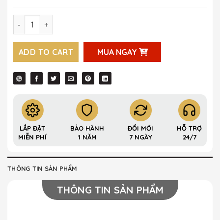
Khóa vân tay chống nước mở qua app Krass K250 Plus qu
ADD TO CART
MUA NGAY
LẮP ĐẶT
BẢO HÀNH
ĐỔI MỚI
HỖ TRỢ
MIỄN PHÍ
1 NĂM
7 NGÀY
24/7
THÔNG TIN SẢN PHẨM
THÔNG TIN SẢN PHẨM