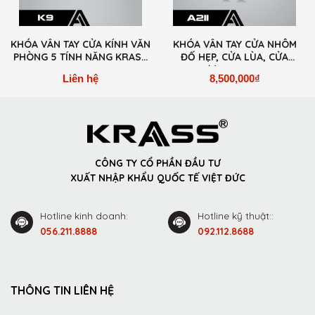
KHÓA VÂN TAY CỬA KÍNH VĂN
KHÓA VÂN TAY CỬA NHÔM
PHÒNG 5 TÍNH NĂNG KRASS
ĐỐ HẸP, CỬA LÙA, CỬA
K9
TRƯỢT KRASS A211
Liên hệ
8,500,000
₫
CÔNG TY CỔ PHẦN ĐẦU TƯ
XUẤT NHẬP KHẨU QUỐC TẾ VIỆT ĐỨC
Hotline kinh doanh:
Hotline kỹ thuật::
056.211.8888
092.112.8688
THÔNG TIN LIÊN HỆ