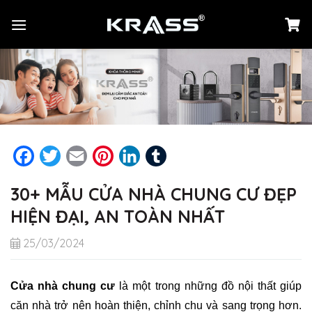
Chuyển
đến
nội
dung
Facebook
Twitter
Email
Pinterest
LinkedIn
Tumblr
30+ MẪU CỬA NHÀ CHUNG CƯ ĐẸP
HIỆN ĐẠI, AN TOÀN NHẤT
25/03/2024
Cửa nhà chung cư
là một trong những đồ nội thất giúp
căn nhà trở nên hoàn thiện, chỉnh chu và sang trọng hơn.