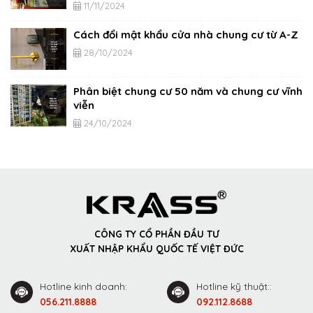
11/11/2024
Cách đổi mật khẩu cửa nhà chung cư từ A-Z
28/10/2024
Phân biệt chung cư 50 năm và chung cư vĩnh
viễn
24/10/2024
CÔNG TY CỔ PHẦN ĐẦU TƯ
XUẤT NHẬP KHẨU QUỐC TẾ VIỆT ĐỨC
Hotline kinh doanh:
Hotline kỹ thuật::
056.211.8888
092.112.8688