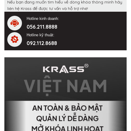
Nếu bạn đang muốn tìm hiểu về dòng khóa thông minh hãy
liên hệ Krass để được tư vấn và hỗ trợ nhé!
Hotline kinh doanh:
056.211.8888
Hotline kỹ thuật:
092.112.8688