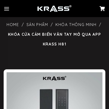
Chuyển
đến
nội
dung
HOME
/
SẢN PHẨM
/
KHÓA THÔNG MINH
/
KHÓA CỬA CẢM BIẾN VÂN TAY MỞ QUA APP
KRASS H81