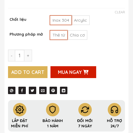
CLEAR
Chất liệu
Inox 304
Arcylic
Phương pháp mở
Thẻ từ
Chìa cơ
Khóa cửa cảm biến vân tay mở qua App Krass H81 quantit
ADD TO CART
MUA NGAY
LẮP ĐẶT
BẢO HÀNH
ĐỔI MỚI
HỖ TRỢ
MIỄN PHÍ
1 NĂM
7 NGÀY
24/7