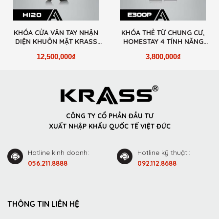
KHÓA CỬA VÂN TAY NHẬN
KHÓA THẺ TỪ CHUNG CƯ,
DIỆN KHUÔN MẶT KRASS
HOMESTAY 4 TÍNH NĂNG
H120
KRASS E300P
12,500,000
₫
3,800,000
₫
CÔNG TY CỔ PHẦN ĐẦU TƯ
XUẤT NHẬP KHẨU QUỐC TẾ VIỆT ĐỨC
Hotline kinh doanh:
Hotline kỹ thuật::
056.211.8888
092.112.8688
THÔNG TIN LIÊN HỆ