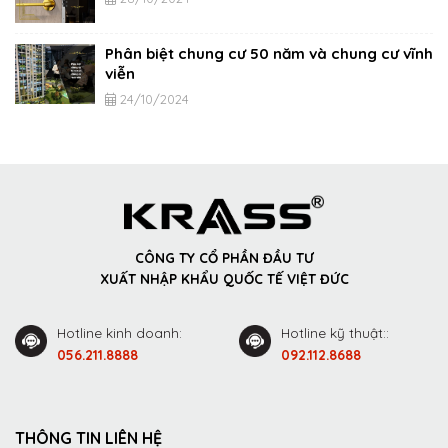
Phân biệt chung cư 50 năm và chung cư vĩnh
viễn
24/10/2024
CÔNG TY CỔ PHẦN ĐẦU TƯ
XUẤT NHẬP KHẨU QUỐC TẾ VIỆT ĐỨC
Hotline kinh doanh:
Hotline kỹ thuật::
056.211.8888
092.112.8688
THÔNG TIN LIÊN HỆ