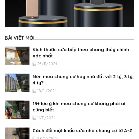
BÀI VIẾT MỚI
Kích thước cửa bếp theo phong thủy chính
xác nhất
25/11/2024
Nên mua chung cư hay nhà đất với 2 tỷ, 3 tỷ,
4 tỷ?
18/11/2024
15+ lưu ý khi mua chung cư không phải ai
cũng biết
11/11/2024
Cách đổi mật khẩu cửa nhà chung cư từ A-Z
28/10/2024