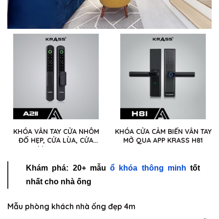
KHÓA VÂN TAY CỬA NHÔM
KHÓA CỬA CẢM BIẾN VÂN TAY
ĐỐ HẸP, CỬA LÙA, CỬA
MỞ QUA APP KRASS H81
TRƯỢT KRASS A211
Khám phá: 20+ mẫu
ổ khóa thông minh
tốt
nhất cho nhà ống
Mẫu phòng khách nhà ống đẹp 4m