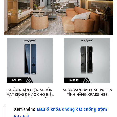
KHÓA NHẬN DIỆN KHUÔN
KHÓA VÂN TAY PUSH PULL 5
MẶT KRASS KL10 CHO BIỆT
TÍNH NĂNG KRASS H88
THỰ, NHÀ Ở CAO CẤP
Xem thêm:
Mẫu ổ khóa chống cắt chống trộm
tốt nhất