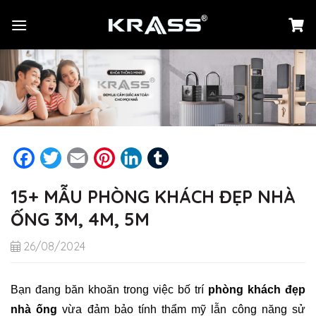
Chuyển
đến
nội
dung
Facebook
Twitter
Email
Pinterest
LinkedIn
Tumblr
15+ MẪU PHÒNG KHÁCH ĐẸP NHÀ
ỐNG 3M, 4M, 5M
26/08/2024
Bạn đang băn khoăn trong việc bố trí
phòng khách đẹp
nhà ống
vừa đảm bảo tính thẩm mỹ lẫn công năng sử