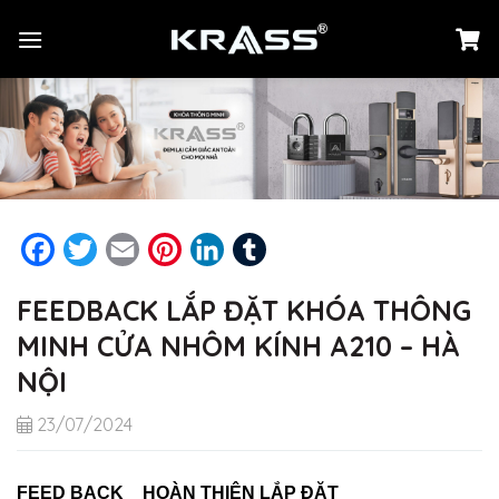
Chuyển
đến
nội
dung
Facebook
Twitter
Email
Pinterest
LinkedIn
Tumblr
FEEDBACK LẮP ĐẶT KHÓA THÔNG
MINH CỬA NHÔM KÍNH A210 – HÀ
NỘI
23/07/2024
FEED BACK _ HOÀN THIỆN LẮP ĐẶT