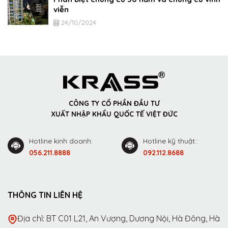
viễn
24/10/2024
CÔNG TY CỔ PHẦN ĐẦU TƯ
XUẤT NHẬP KHẨU QUỐC TẾ VIỆT ĐỨC
Hotline kinh doanh:
Hotline kỹ thuật::
056.211.8888
092.112.8688
THÔNG TIN LIÊN HỆ
Địa chỉ: BT C01 L21, An Vượng, Dương Nội, Hà Đông, Hà