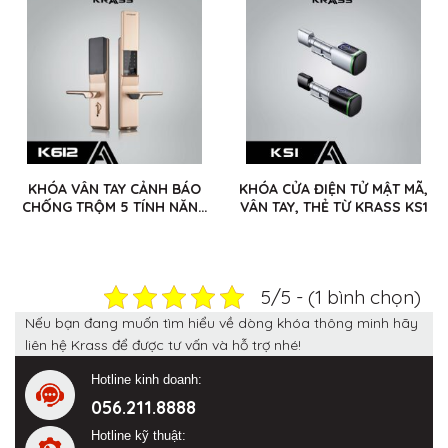
KHÓA VÂN TAY CẢNH BÁO
KHÓA CỬA ĐIỆN TỬ MẬT MÃ,
CHỐNG TRỘM 5 TÍNH NĂNG
VÂN TAY, THẺ TỪ KRASS KS1
KRASS K612
5/5 - (1 bình chọn)
Nếu bạn đang muốn tìm hiểu về dòng khóa thông minh hãy
liên hệ Krass để được tư vấn và hỗ trợ nhé!
Hotline kinh doanh:
056.211.8888
Hotline kỹ thuật: