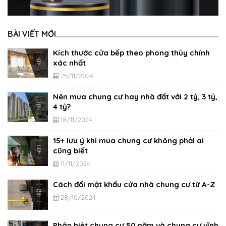
BÀI VIẾT MỚI
Kích thước cửa bếp theo phong thủy chính
xác nhất
25/11/2024
Nên mua chung cư hay nhà đất với 2 tỷ, 3 tỷ,
4 tỷ?
18/11/2024
15+ lưu ý khi mua chung cư không phải ai
cũng biết
11/11/2024
Cách đổi mật khẩu cửa nhà chung cư từ A-Z
28/10/2024
Phân biệt chung cư 50 năm và chung cư vĩnh