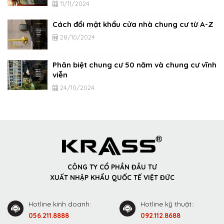
11/11/2024
Cách đổi mật khẩu cửa nhà chung cư từ A-Z
28/10/2024
Phân biệt chung cư 50 năm và chung cư vĩnh
viễn
24/10/2024
CÔNG TY CỔ PHẦN ĐẦU TƯ
XUẤT NHẬP KHẨU QUỐC TẾ VIỆT ĐỨC
Hotline kinh doanh:
Hotline kỹ thuật::
056.211.8888
092.112.8688