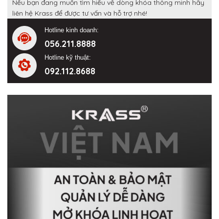
Nếu bạn đang muốn tìm hiểu về dòng khóa thông minh hãy
liên hệ Krass để được tư vấn và hỗ trợ nhé!
Hotline kinh doanh:
056.211.8888
Hotline kỹ thuật:
092.112.8688