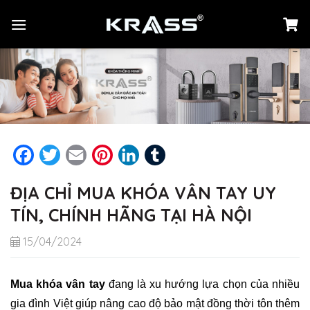
Chuyển
đến
nội
dung
Facebook
Twitter
Email
Pinterest
LinkedIn
Tumblr
ĐỊA CHỈ MUA KHÓA VÂN TAY UY
TÍN, CHÍNH HÃNG TẠI HÀ NỘI
15/04/2024
Mua khóa vân tay
đang là xu hướng lựa chọn của nhiều
gia đình Việt giúp nâng cao độ bảo mật đồng thời tôn thêm