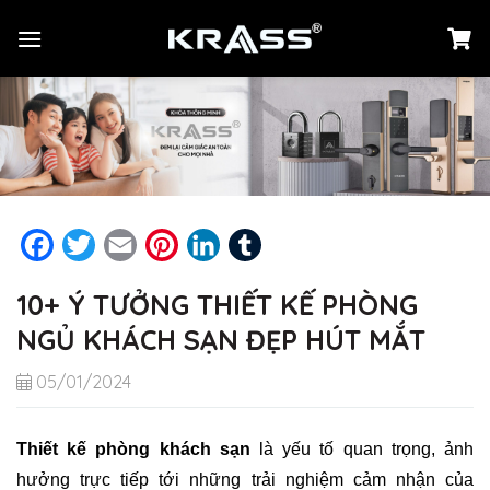
Chuyển
đến
nội
dung
Facebook
Twitter
Email
Pinterest
LinkedIn
Tumblr
10+ Ý TƯỞNG THIẾT KẾ PHÒNG
NGỦ KHÁCH SẠN ĐẸP HÚT MẮT
05/01/2024
Thiết kế phòng khách sạn
là yếu tố quan trọng, ảnh
hưởng trực tiếp tới những trải nghiệm cảm nhận của