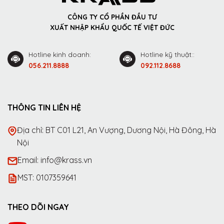
CÔNG TY CỔ PHẦN ĐẦU TƯ
XUẤT NHẬP KHẨU QUỐC TẾ VIỆT ĐỨC
Hotline kinh doanh:
Hotline kỹ thuật::
056.211.8888
092.112.8688
THÔNG TIN LIÊN HỆ
Địa chỉ: BT C01 L21, An Vượng, Dương Nội, Hà Đông, Hà
Nội
Email: info@krass.vn
MST: 0107359641
THEO DÕI NGAY