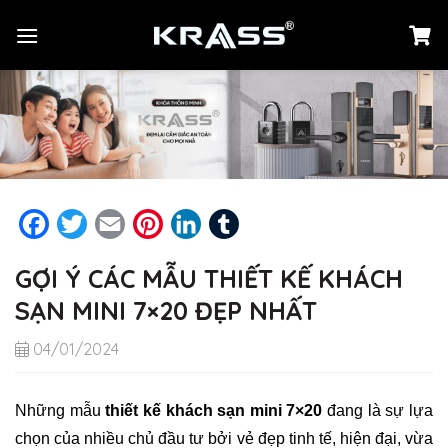
Chuyển
đến
nội
dung
Facebook
Twitter
Email
Pinterest
LinkedIn
Tumblr
GỢI Ý CÁC MẪU THIẾT KẾ KHÁCH
SẠN MINI 7×20 ĐẸP NHẤT
04/01/2024
Những mẫu
thiết kế khách sạn mini 7×20
đang là sự lựa
chọn của nhiều chủ đầu tư bởi vẻ đẹp tinh tế, hiện đại, vừa