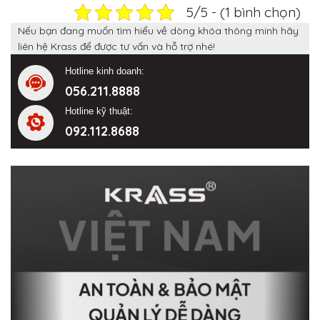
5/5 - (1 bình chọn)
Nếu bạn đang muốn tìm hiểu về dòng khóa thông minh hãy
liên hệ Krass để được tư vấn và hỗ trợ nhé!
Hotline kinh doanh:
056.211.8888
Hotline kỹ thuật:
092.112.8688