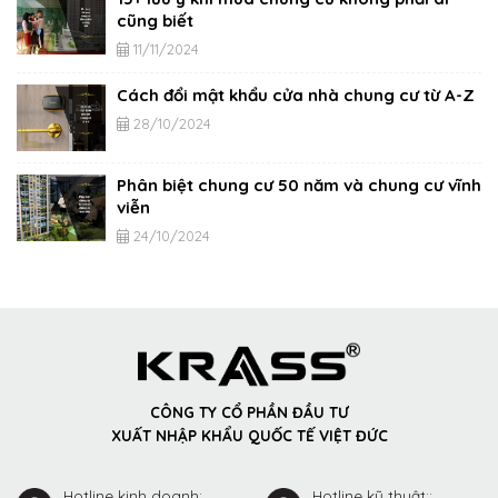
cũng biết
11/11/2024
Cách đổi mật khẩu cửa nhà chung cư từ A-Z
28/10/2024
Phân biệt chung cư 50 năm và chung cư vĩnh
viễn
24/10/2024
CÔNG TY CỔ PHẦN ĐẦU TƯ
XUẤT NHẬP KHẨU QUỐC TẾ VIỆT ĐỨC
Hotline kinh doanh:
Hotline kỹ thuật::