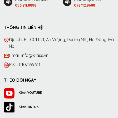
056.211.8888
092.112.8688
THÔNG TIN LIÊN HỆ
Địa chỉ: BT C01 L21, An Vượng, Dương Nội, Hà Đông, Hà
Nội
Email: info@krass.vn
MST: 0107359641
THEO DÕI NGAY
Kênh YOUTUBE
Kênh TIKTOK