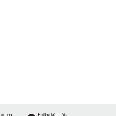
h doanh:
Hotline kỹ thuật::