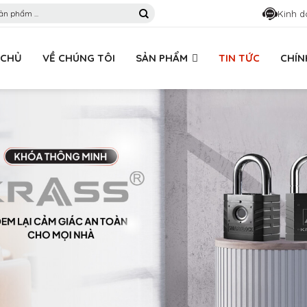
Kinh d
 CHỦ
VỀ CHÚNG TÔI
SẢN PHẨM
TIN TỨC
CHÍN