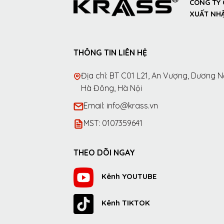
CÔNG TY 
XUẤT NHẬ
THÔNG TIN LIÊN HỆ
Địa chỉ: BT C01 L21, An Vượng, Dương Nộ
Hà Đông, Hà Nội
Email: info@krass.vn
MST: 0107359641
THEO DÕI NGAY
Kênh YOUTUBE
Kênh TIKTOK