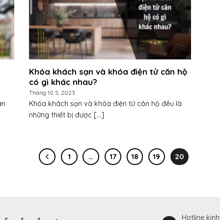
Khóa khách sạn và khóa điện tử căn hộ
có gì khác nhau?
Tháng 10 5, 2023
ân
Khóa khách sạn và khóa điện tử căn hộ đều là
những thiết bị được [...]
1
…
17
18
19
20
Hotline kin