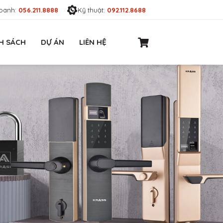
oanh:
056.211.8888
Kỹ thuật:
092.112.8688
H SÁCH
DỰ ÁN
LIÊN HỆ