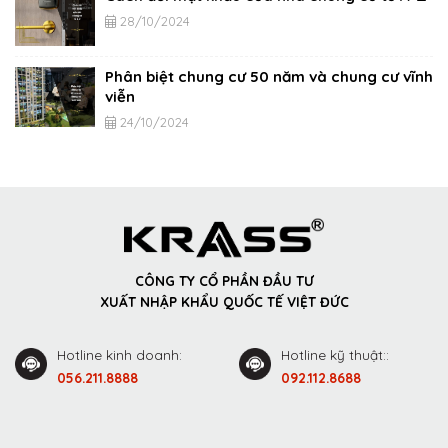
28/10/2024
Phân biệt chung cư 50 năm và chung cư vĩnh
viễn
24/10/2024
CÔNG TY CỔ PHẦN ĐẦU TƯ
XUẤT NHẬP KHẨU QUỐC TẾ VIỆT ĐỨC
Hotline kinh doanh:
Hotline kỹ thuật::
056.211.8888
092.112.8688