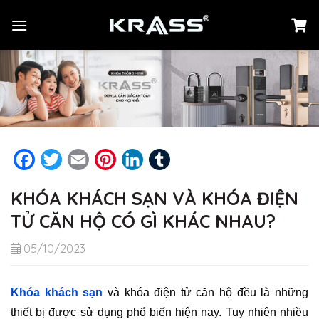
Chuyển
đến
nội
dung
Facebook
Twitter
Email
Pinterest
LinkedIn
Tumblr
KHÓA KHÁCH SẠN VÀ KHÓA ĐIỆN
TỬ CĂN HỘ CÓ GÌ KHÁC NHAU?
05/10/2023
Khóa khách sạn
và khóa điện tử căn hộ đều là những
thiết bị được sử dụng phổ biến hiện nay. Tuy nhiên nhiều