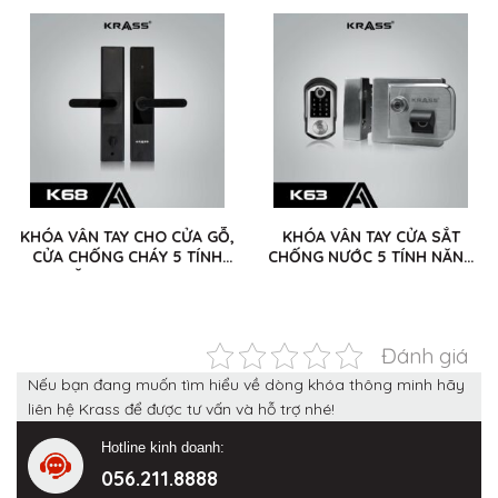
KHÓA VÂN TAY CHO CỬA GỖ,
KHÓA VÂN TAY CỬA SẮT
CỬA CHỐNG CHÁY 5 TÍNH
CHỐNG NƯỚC 5 TÍNH NĂNG
NĂNG KRASS K68
KRASS K63
Đánh giá
Nếu bạn đang muốn tìm hiểu về dòng khóa thông minh hãy
liên hệ Krass để được tư vấn và hỗ trợ nhé!
Hotline kinh doanh:
056.211.8888