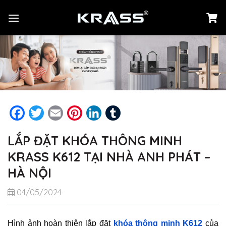
Chuyển
đến
nội
dung
Facebook
Twitter
Email
Pinterest
LinkedIn
Tumblr
LẮP ĐẶT KHÓA THÔNG MINH
KRASS K612 TẠI NHÀ ANH PHÁT –
HÀ NỘI
04/05/2024
Hình ảnh hoàn thiện lắp đặt
khóa thông minh K612
của