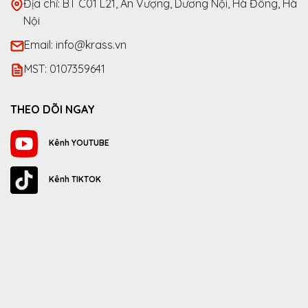
Địa chỉ: BT C01 L21, An Vượng, Dương Nội, Hà Đông, Hà
Nội
Email: info@krass.vn
MST: 0107359641
THEO DÕI NGAY
Kênh YOUTUBE
Kênh TIKTOK