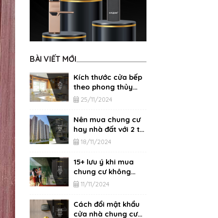
BÀI VIẾT MỚI
Kích thước cửa bếp
theo phong thủy
chính xác nhất
25/11/2024
Nên mua chung cư
hay nhà đất với 2 tỷ,
3 tỷ, 4 tỷ?
18/11/2024
15+ lưu ý khi mua
chung cư không
phải ai cũng biết
11/11/2024
Cách đổi mật khẩu
cửa nhà chung cư