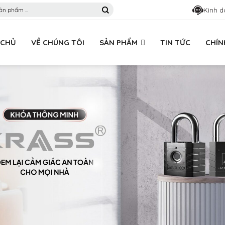
Kinh d
 CHỦ
VỀ CHÚNG TÔI
SẢN PHẨM
TIN TỨC
CHÍN