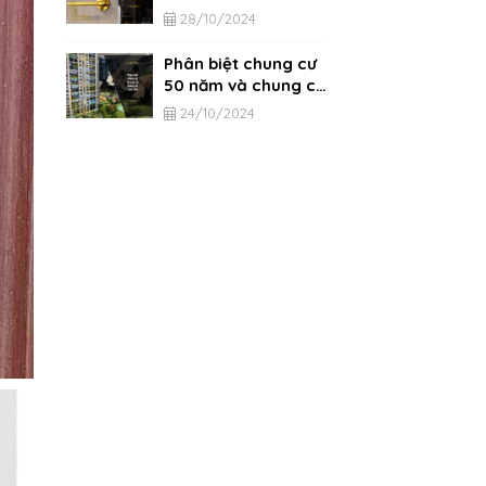
từ A-Z
28/10/2024
Phân biệt chung cư
50 năm và chung cư
vĩnh viễn
24/10/2024