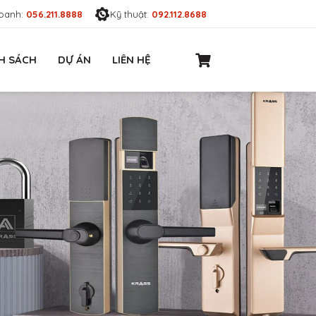
oanh:
056.211.8888
Kỹ thuật:
092.112.8688
H SÁCH
DỰ ÁN
LIÊN HỆ