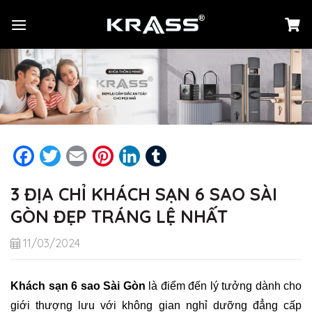
Chuyển
đến
nội
dung
Facebook
Twitter
Email
Pinterest
LinkedIn
Tumblr
3 ĐỊA CHỈ KHÁCH SẠN 6 SAO SÀI
GÒN ĐẸP TRÁNG LỆ NHẤT
11/03/2024
Khách sạn 6 sao Sài Gòn
là điểm đến lý tưởng dành cho
giới thượng lưu với không gian nghỉ dưỡng đẳng cấp