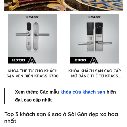
KHÓA THẺ TỪ CHO KHÁCH
KHÓA KHÁCH SẠN CAO CẤP
SẠN VEN BIỂN KRASS K700
MỞ BẰNG THẺ TỪ KRASS
E300
Xem thêm: Các mẫu
khóa cửa khách sạn
hiện
đại, cao cấp nhất
Top 3 khách sạn 6 sao ở Sài Gòn đẹp xa hoa
nhất