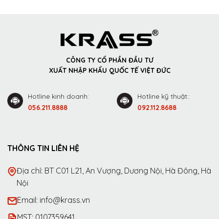
CÔNG TY CỔ PHẦN ĐẦU TƯ
XUẤT NHẬP KHẨU QUỐC TẾ VIỆT ĐỨC
Hotline kinh doanh:
Hotline kỹ thuật::
056.211.8888
092.112.8688
THÔNG TIN LIÊN HỆ
Địa chỉ: BT C01 L21, An Vượng, Dương Nội, Hà Đông, Hà
Nội
Email: info@krass.vn
MST: 0107359641