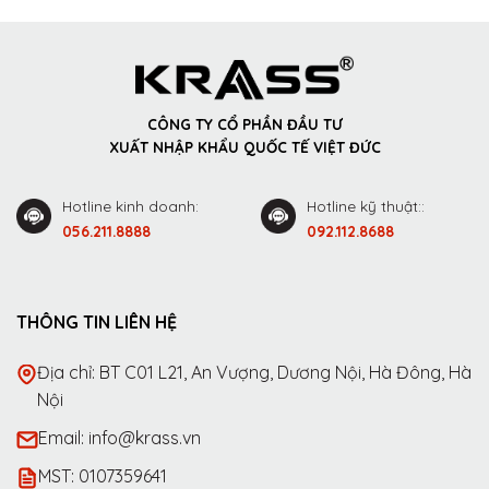
CÔNG TY CỔ PHẦN ĐẦU TƯ
XUẤT NHẬP KHẨU QUỐC TẾ VIỆT ĐỨC
Hotline kinh doanh:
Hotline kỹ thuật::
056.211.8888
092.112.8688
THÔNG TIN LIÊN HỆ
Địa chỉ: BT C01 L21, An Vượng, Dương Nội, Hà Đông, Hà
Nội
Email: info@krass.vn
MST: 0107359641