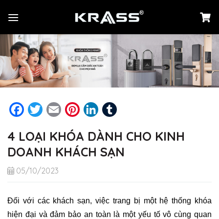
Chuyển
đến
nội
dung
Facebook
Twitter
Email
Pinterest
LinkedIn
Tumblr
4 LOẠI KHÓA DÀNH CHO KINH
DOANH KHÁCH SẠN
05/10/2023
Đối với các khách sạn, việc trang bị một hệ thống khóa
hiện đại và đảm bảo an toàn là một yếu tố vô cùng quan