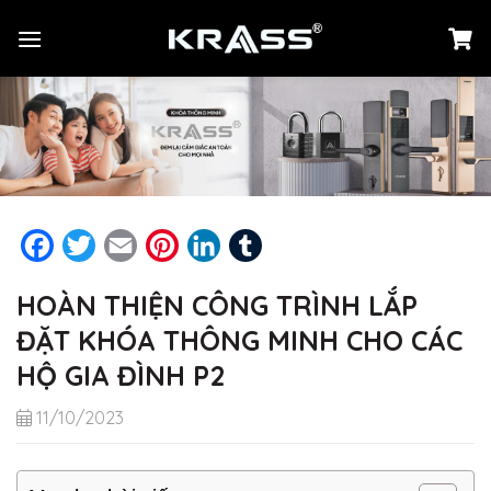
Chuyển
đến
nội
dung
Facebook
Twitter
Email
Pinterest
LinkedIn
Tumblr
HOÀN THIỆN CÔNG TRÌNH LẮP
ĐẶT KHÓA THÔNG MINH CHO CÁC
HỘ GIA ĐÌNH P2
11/10/2023