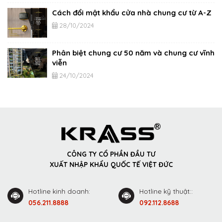
Cách đổi mật khẩu cửa nhà chung cư từ A-Z
28/10/2024
Phân biệt chung cư 50 năm và chung cư vĩnh
viễn
24/10/2024
CÔNG TY CỔ PHẦN ĐẦU TƯ
XUẤT NHẬP KHẨU QUỐC TẾ VIỆT ĐỨC
Hotline kinh doanh:
Hotline kỹ thuật::
056.211.8888
092.112.8688