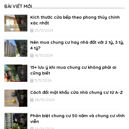
BÀI VIẾT MỚI
Kích thước cửa bếp theo phong thủy chính
xác nhất
25/11/2024
Nên mua chung cư hay nhà đất với 2 tỷ, 3 tỷ,
4 tỷ?
18/11/2024
15+ lưu ý khi mua chung cư không phải ai
cũng biết
11/11/2024
Cách đổi mật khẩu cửa nhà chung cư từ A-Z
28/10/2024
Phân biệt chung cư 50 năm và chung cư vĩnh
viễn
24/10/2024