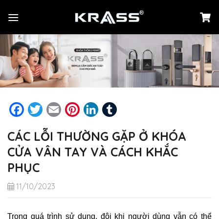
Chuyển
đến
nội
dung
Facebook
Twitter
Email
Pinterest
LinkedIn
Tumblr
CÁC LỖI THƯỜNG GẶP Ở KHÓA
CỬA VÂN TAY VÀ CÁCH KHẮC
PHỤC
11/10/2023
Trong quá trình sử dụng, đôi khi người dùng vẫn có thể