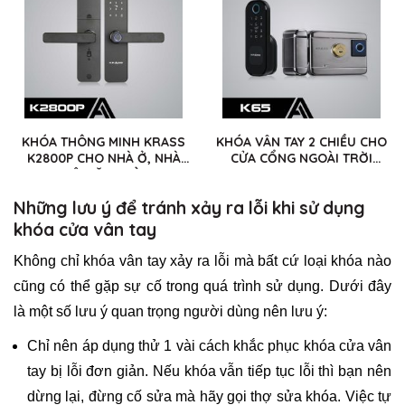
KHÓA THÔNG MINH KRASS
KHÓA VÂN TAY 2 CHIỀU CHO
K2800P CHO NHÀ Ở, NHÀ
CỬA CỔNG NGOÀI TRỜI
THUÊ, VĂN PHÒNG
KRASS K65
Những lưu ý để tránh xảy ra lỗi khi sử dụng
khóa cửa vân tay
Không chỉ khóa vân tay xảy ra lỗi mà bất cứ loại khóa nào
cũng có thể gặp sự cố trong quá trình sử dụng. Dưới đây
là một số lưu ý quan trọng người dùng nên lưu ý:
Chỉ nên áp dụng thử 1 vài cách khắc phục khóa cửa vân
tay bị lỗi đơn giản. Nếu khóa vẫn tiếp tục lỗi thì bạn nên
dừng lại, đừng cố sửa mà hãy gọi thợ sửa khóa. Việc tự