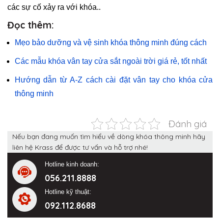
các sự cố xảy ra với khóa..
Đọc thêm:
Mẹo bảo dưỡng và vệ sinh khóa thông minh đúng cách
Các mẫu khóa vân tay cửa sắt ngoài trời giá rẻ, tốt nhất
Hướng dẫn từ A-Z cách cài đặt vân tay cho khóa cửa
thông minh
Đánh giá
Nếu bạn đang muốn tìm hiểu về dòng khóa thông minh hãy
liên hệ Krass để được tư vấn và hỗ trợ nhé!
Hotline kinh doanh:
056.211.8888
Hotline kỹ thuật:
092.112.8688