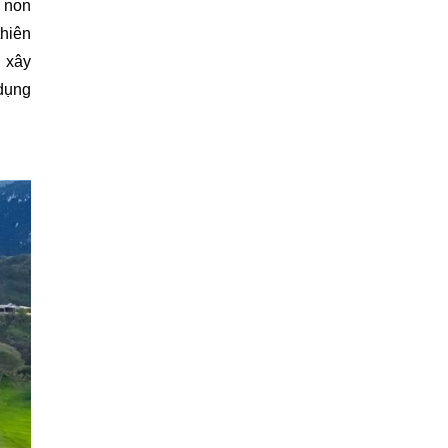
n non
thiên
u xây
 dụng