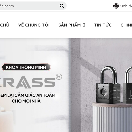
Kinh d
 CHỦ
VỀ CHÚNG TÔI
SẢN PHẨM
TIN TỨC
CHÍN