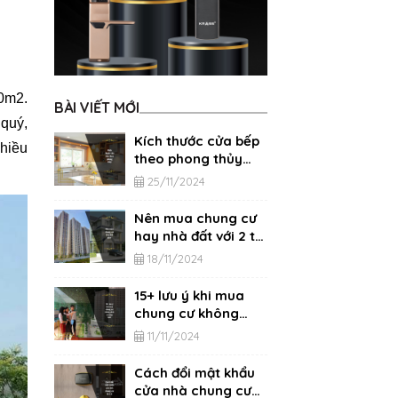
00m2.
BÀI VIẾT MỚI
 quý,
Kích thước cửa bếp
nhiều
theo phong thủy
chính xác nhất
25/11/2024
Nên mua chung cư
hay nhà đất với 2 tỷ,
3 tỷ, 4 tỷ?
18/11/2024
15+ lưu ý khi mua
chung cư không
phải ai cũng biết
11/11/2024
Cách đổi mật khẩu
cửa nhà chung cư