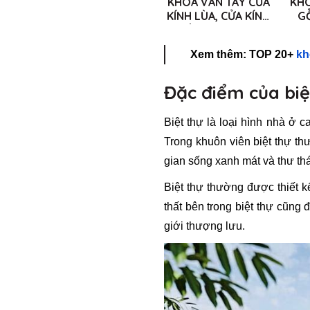
KHÓA VÂN TAY CỬA
KHÓ
KÍNH LÙA, CỬA KÍNH
G
2 CÁNH KRASS K10
Xem thêm: TOP 20+
kh
Đặc điểm của biệ
Biệt thự là loại hình nhà ở 
Trong khuôn viên biệt thự t
gian sống xanh mát và thư thá
Biệt thự thường được thiết kế
thất bên trong biệt thự cũng
giới thượng lưu.