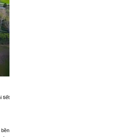
 tiết
p bền