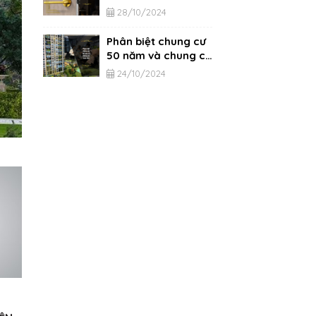
từ A-Z
28/10/2024
Phân biệt chung cư
50 năm và chung cư
vĩnh viễn
24/10/2024