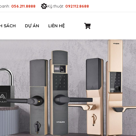
oanh:
056.211.8888
Kỹ thuật:
092.112.8688
H SÁCH
DỰ ÁN
LIÊN HỆ