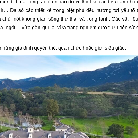
iện tích đất rộng rãi, đảm bảo được thiết kế các tiểu cảnh hò
nh… Đa số các thiết kế trong biệt phủ đều hướng tới yếu tố 
chủ một không gian sống thư thái và trong lành. Các vật liệ
 đá, ngói… vừa gần gũi lại vừa trang nghiêm được ưu tiên sử
 những gia đình quyền thế, quan chức hoặc giới siêu giàu.