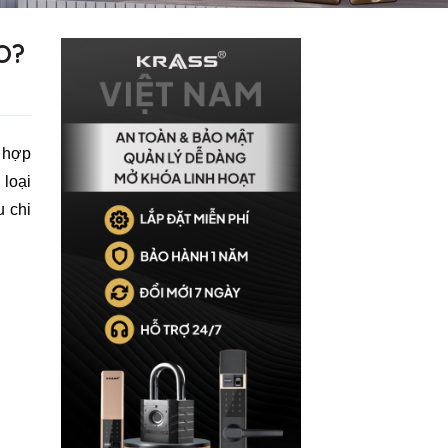
O?
h hợp
 loại
u chi