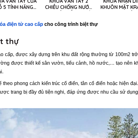
A VÂN TAY CỬA
KHÓA VÂN TAY 2
KHÓA NHẬN DI
Ỗ 5 TÍNH NĂNG
CHIỀU CHỐNG NƯỚC
KHUÔN MẶT KR
KRASS H98
CHO CỬA SẮT NGOÀI
KL50 CHO CỬA
TRỜI KRASS K64
HẸP
óa điện tử cao cấp
cho công trình biệt thự
t thự
cao cấp, được xây dựng trên khu đất rộng thường từ 100m2 trở
hường được thiết kế sân vườn, tiểu cảnh, hồ nước,… tạo nên 
i.
 theo phong cách kiến trúc cổ điển, tân cổ điển hoặc hiện đại
 được trang bị đầy đủ tiện nghi, đáp ứng được nhu cầu sử dụn