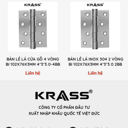
BẢN LỀ LÁ CỬA GỖ 4 VÒNG
BẢN LỀ LÁ INOX 304 2 VÒNG
BI 102X76X3MM 4*3*3.0-4BB
BI 102X76X3MM 4*3*3.0 2BB
Liên hệ
Liên hệ
CÔNG TY CỔ PHẦN ĐẦU TƯ
XUẤT NHẬP KHẨU QUỐC TẾ VIỆT ĐỨC