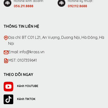
Hotline kinh doanh:
Hotline kỹ thuật::
056.211.8888
092.112.8688
THÔNG TIN LIÊN HỆ
Địa chỉ: BT C01 L21, An Vượng, Dương Nội, Hà Đông, Hà
Nội
Email: info@krass.vn
MST: 0107359641
THEO DÕI NGAY
Kênh YOUTUBE
Kênh TIKTOK