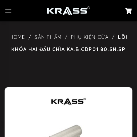
Chuyển
đến
nội
dung
HOME
/
SẢN PHẨM
/
PHỤ KIỆN CỬA
/
LÕI
KHÓA HAI ĐẦU CHÌA KA.B.CDP01.80.SN.SP