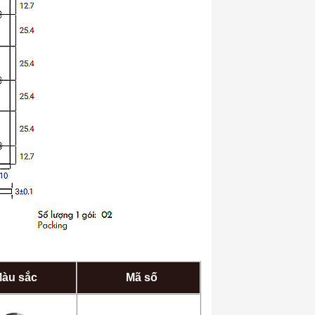
àu sắc
Mã số