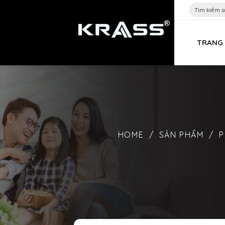
Chuyển
Search
for:
đến
nội
TRANG
dung
HOME
/
SẢN PHẨM
/
P