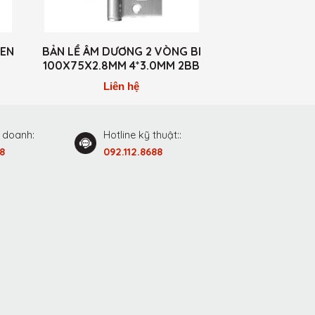
.EN
BẢN LỀ ÂM DƯƠNG 2 VÒNG BI
BẢN LỀ ÂM 
100X75X2.8MM 4*3.0MM 2BB
Liên hệ
Liên
h doanh:
Hotline kỹ thuật::
8
092.112.8688