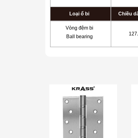
Loại ổ bi
Chiều dà
Vòng đệm bi
127
Ball bearing