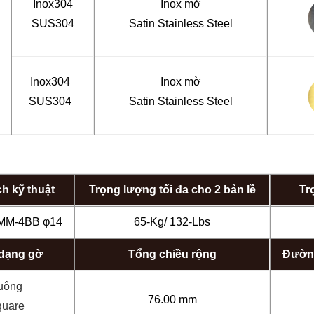
Inox304
Inox mờ
SUS304
Satin Stainless Steel
Inox304
Inox mờ
SUS304
Satin Stainless Steel
h kỹ thuật
Trọng lượng tối đa cho 2 bản lề
Tr
3MM-4BB φ14
65-Kg/ 132-Lbs
 dạng gờ
Tổng chiều rộng
Đường
uông
76.00 mm
quare