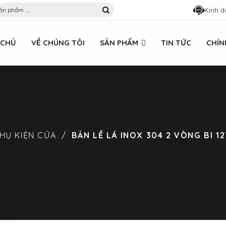
Kinh d
 CHỦ
VỀ CHÚNG TÔI
SẢN PHẨM
TIN TỨC
CHÍN
HỤ KIỆN CỬA
/
BẢN LỀ LÁ INOX 304 2 VÒNG BI 1