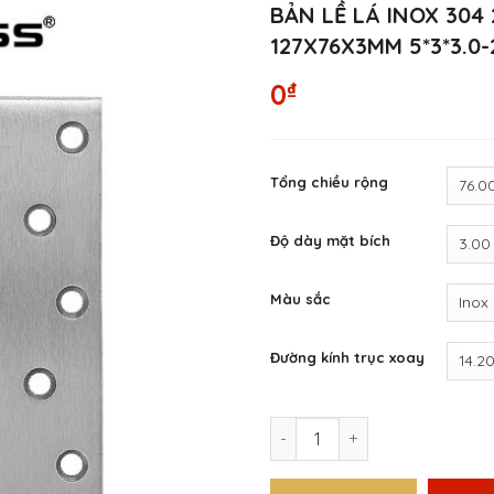
BẢN LỀ LÁ INOX 304 
127X76X3MM 5*3*3.0
₫
0
Tổng chiều rộng
Độ dày mặt bích
Màu sắc
Đường kính trục xoay
Bản lề lá Inox 304 2 vòng b