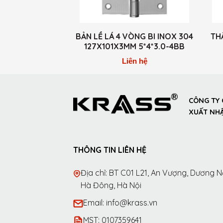
BẢN LỀ LÁ 4 VÒNG BI INOX 304
TH
127X101X3MM 5*4*3.0-4BB
Liên hệ
CÔNG TY 
XUẤT NHẬ
THÔNG TIN LIÊN HỆ
Địa chỉ: BT C01 L21, An Vượng, Dương Nộ
Hà Đông, Hà Nội
Email: info@krass.vn
MST: 0107359641