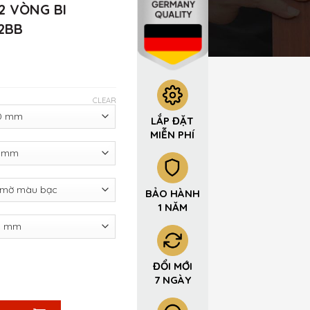
2 VÒNG BI
-2BB
CLEAR
LẮP ĐẶT
MIỄN PHÍ
BẢO HÀNH
1 NĂM
ĐỔI MỚI
i 127x76x3mm 5*3*3.0-2BB quantity
7 NGÀY