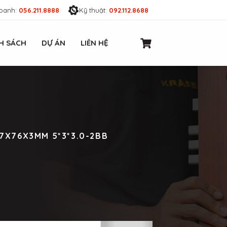
oanh:
056.211.8888
Kỹ thuật:
092.112.8688
H SÁCH
DỰ ÁN
LIÊN HỆ
27X76X3MM 5*3*3.0-2BB