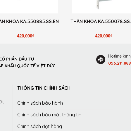
ÂN KHÓA KA.550885.SS.EN
THÂN KHÓA KA.550078.SS
420,000
₫
420,000
₫
Hotline kin
CỔ PHẦN ĐẦU TƯ
056.211.888
P KHẨU QUỐC TẾ VIỆT ĐỨC
THÔNG TIN CHÍNH SÁCH
i,
Chính sách bảo hành
Chính sách bảo mật thông tin
Chính sách đặt hàng