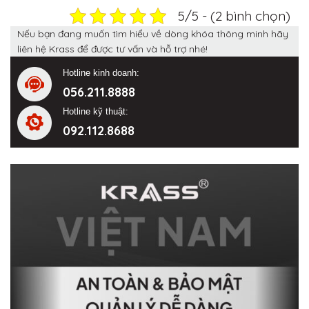
5/5 - (2 bình chọn)
Nếu bạn đang muốn tìm hiểu về dòng khóa thông minh hãy
liên hệ Krass để được tư vấn và hỗ trợ nhé!
Hotline kinh doanh:
056.211.8888
Hotline kỹ thuật:
092.112.8688