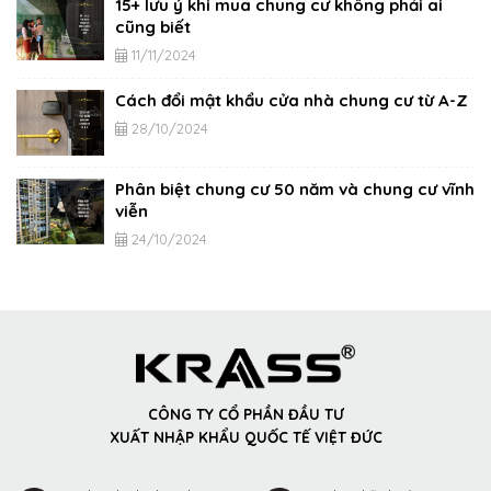
15+ lưu ý khi mua chung cư không phải ai
cũng biết
11/11/2024
Cách đổi mật khẩu cửa nhà chung cư từ A-Z
28/10/2024
Phân biệt chung cư 50 năm và chung cư vĩnh
viễn
24/10/2024
CÔNG TY CỔ PHẦN ĐẦU TƯ
XUẤT NHẬP KHẨU QUỐC TẾ VIỆT ĐỨC