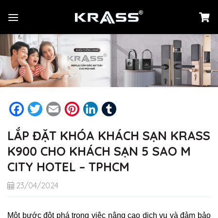
Chuyển
đến
nội
dung
Facebook
Twitter
Email
Pinterest
LinkedIn
Tumblr
LẮP ĐẶT KHÓA KHÁCH SẠN KRASS
K900 CHO KHÁCH SẠN 5 SAO M
CITY HOTEL – TPHCM
23/04/2024
Một bước đột phá trong việc nâng cao dịch vụ và đảm bảo