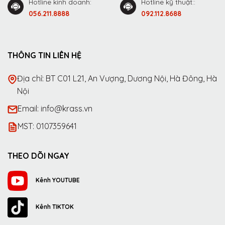
Hotline kinh doanh:
Hotline kỹ thuật::
056.211.8888
092.112.8688
THÔNG TIN LIÊN HỆ
Địa chỉ: BT C01 L21, An Vượng, Dương Nội, Hà Đông, Hà
Nội
Email: info@krass.vn
MST: 0107359641
THEO DÕI NGAY
Kênh YOUTUBE
Kênh TIKTOK