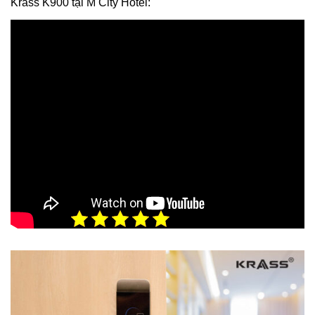
Krass K900 tại M City Hotel:
5/5 - (2 bình chọn)