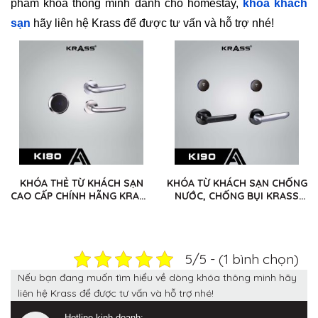
phẩm khóa thông minh dành cho homestay,
khóa khách
sạn
hãy liên hệ Krass để được tư vấn và hỗ trợ nhé!
KHÓA THẺ TỪ KHÁCH SẠN
KHÓA TỪ KHÁCH SẠN CHỐNG
CAO CẤP CHÍNH HÃNG KRASS
NƯỚC, CHỐNG BỤI KRASS
K180
K190
5/5 - (1 bình chọn)
Nếu bạn đang muốn tìm hiểu về dòng khóa thông minh hãy
liên hệ Krass để được tư vấn và hỗ trợ nhé!
Hotline kinh doanh: