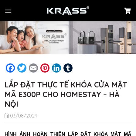
Chuyển
đến
nội
dung
Facebook
Twitter
Email
Pinterest
LinkedIn
Tumblr
LẮP ĐẶT THỰC TẾ KHÓA CỬA MẬT
MÃ E300P CHO HOMESTAY – HÀ
NỘI
03/08/2024
HÌNH ẢNH HOÀN THIỆN LẮP ĐẶT KHÓA MẬT MÃ